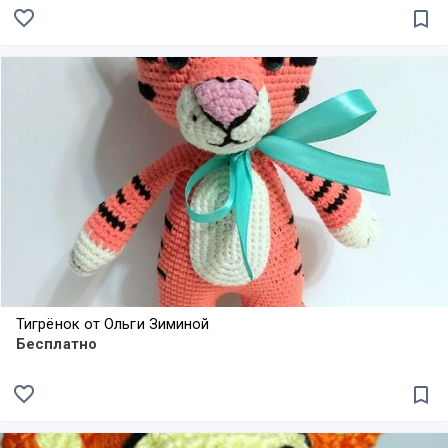
favorite_border
bookmark_border
Тигрёнок от Ольги Зиминой
Бесплатно
favorite_border
bookmark_border