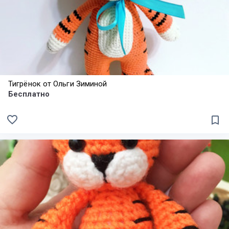
Тигрёнок от Ольги Зиминой
Бесплатно
favorite_border
bookmark_border