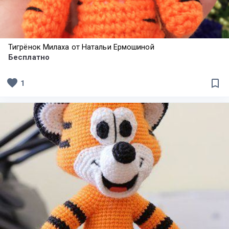
Тигрёнок Милаха от Натальи Ермошиной
Бесплатно
favorite
bookmark_border
1