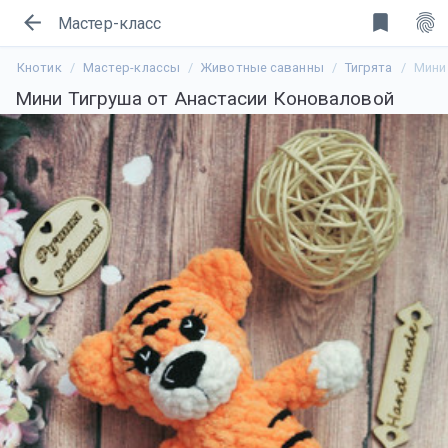
arrow_back
bookmark
fingerprint
Мастер-класс
Кнотик
Мастер-классы
Животные саванны
Тигрята
Мини
Мини Тигруша от Анастасии Коноваловой