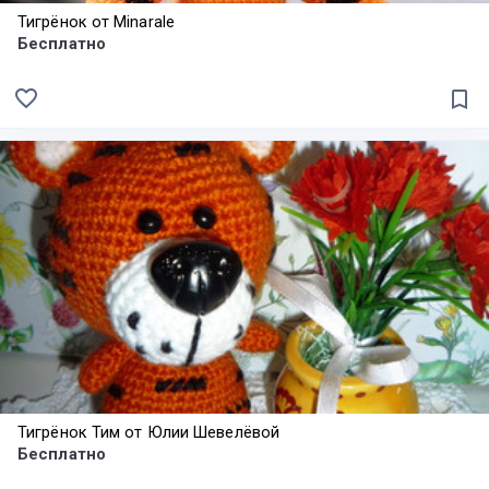
Тигрёнок от Minarale
Бесплатно
favorite_border
bookmark_border
Тигрёнок Тим от Юлии Шевелёвой
Бесплатно