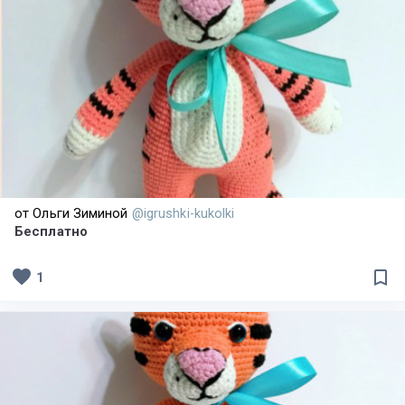
от Ольги Зиминой
@igrushki-kukolki
Бесплатно
favorite
bookmark_border
1