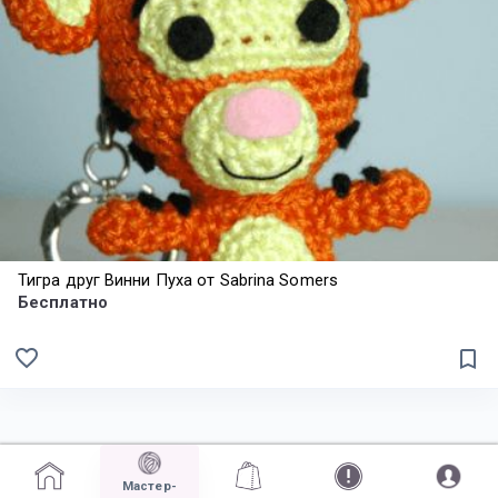
Тигра друг Винни Пуха от Sabrina Somers
Бесплатно
favorite_border
bookmark_border
Мастер-