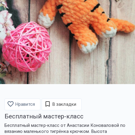
favorite_border
bookmark_border
Нравится
В закладки
Бесплатный мастер-класс
Бесплатный мастер-класс от Анастасии Коноваловой по
вязанию маленького тигрёнка крючком. Высота