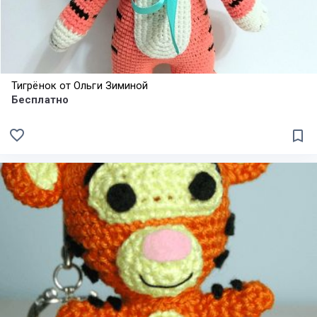
Тигрёнок от Ольги Зиминой
Бесплатно
favorite_border
bookmark_border