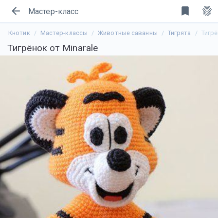
arrow_back
bookmark
fingerprint
Мастер-класс
Кнотик
Мастер-классы
Животные саванны
Тигрята
Тигрё
Тигрёнок от Minarale