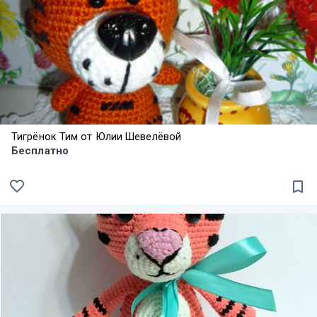
Тигрёнок Тим от Юлии Шевелёвой
Бесплатно
favorite_border
bookmark_border