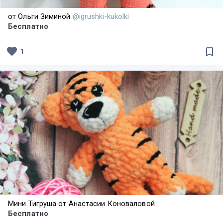
от Ольги Зиминой
@igrushki-kukolki
Бесплатно
favorite
bookmark_border
1
Мини Тигруша от Анастасии Коноваловой
Бесплатно