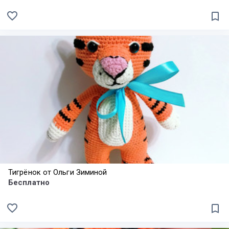
favorite_border
bookmark_border
Тигрёнок от Ольги Зиминой
Бесплатно
favorite_border
bookmark_border