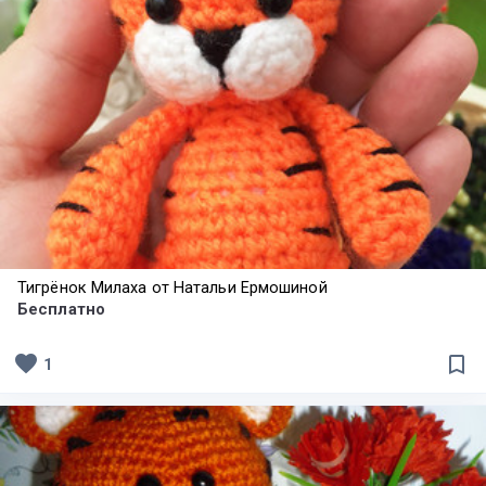
Тигрёнок Милаха от Натальи Ермошиной
Бесплатно
favorite
bookmark_border
1