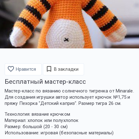
favorite_border
bookmark_border
Нравится
В закладки
Бесплатный мастер-класс
Мастер-класс по вязанию солнечного тигренка от Minarale.
Для создания игрушки автор использует крючок №1,75 и
пряжу Пехорка "Детский каприз". Размер тигра 26 см.
Технология: вязание крючком
Материал: хлопок или полухлопок
Размер: большой (20 - 30 см)
Использование: игровая (безопасные материалы)