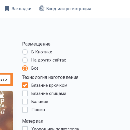
bookmark
fingerprint
Закладки
Вход или регистрация
Размещение
В Кнотике
На других сайтах
Все
Технология изготовления
льтр
Вязание крючком
Вязание спицами
Валяние
Пошив
Материал
Хлопок или полухлопок