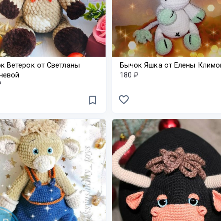
к Ветерок от Светланы
Бычок Яшка от Елены Климо
невой
180 ₽
₽
favorite_border
bookmark_border