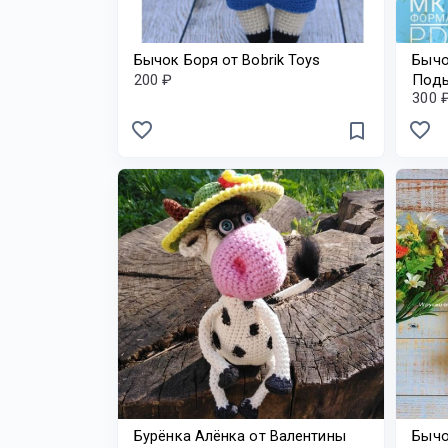
Бычок Боря от Bobrik Toys
Бычо
200 ₽
Под
300 
favorite_border
favorite_border
bookmark_border
Бурёнка Алёнка от Валентины
Бычо