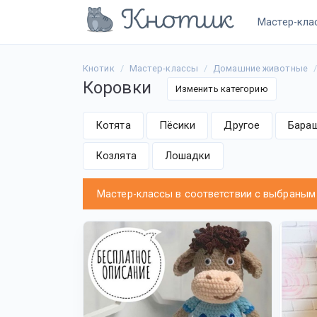
Мастер-кла
Кнотик
Мастер-классы
Домашние животные
Коровки
Изменить категорию
Котята
Пёсики
Другое
Бара
Козлята
Лошадки
Мастер-классы в соответствии с выбраным