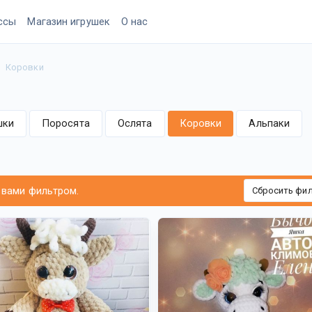
ссы
Магазин игрушек
О нас
Коровки
шки
Поросята
Ослята
Коровки
Альпаки
 вами фильтром.
Сбросить фи