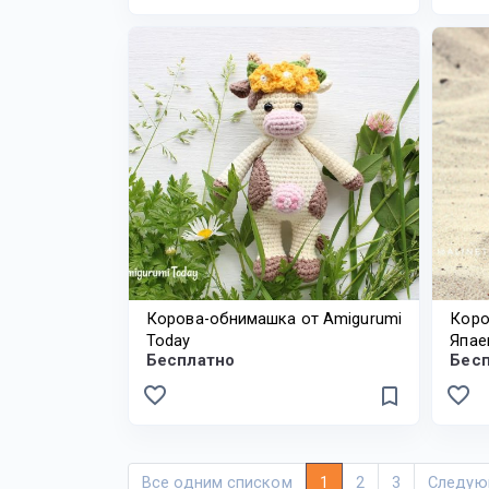
Корова-обнимашка от Amigurumi
Коро
Today
Япае
Бесплатно
Бес
favorite_border
favorite_border
bookmark_border
Все одним списком
1
2
3
Следую