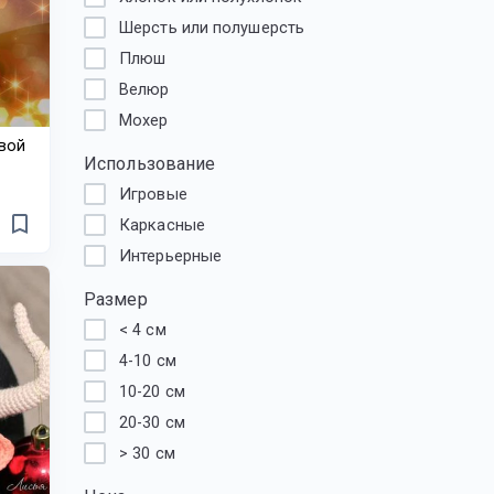
Шерсть или полушерсть
Плюш
Велюр
Мохер
вой
Использование
Игровые
bookmark_border
Каркасные
Интерьерные
Размер
< 4 см
4-10 см
10-20 см
20-30 см
> 30 см