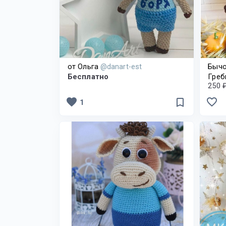
от Ольга
@danart-est
Бычо
Бесплатно
Греб
250 
favorite
favorite_border
bookmark_border
1