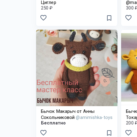
Циглер
@mar
250 ₽
300 
favorite_border
favorite_border
bookmark_border
Бычок Макарыч от Анны
Бычк
Сокольниковой
@amimishka-toys
Тока
Бесплатно
200 
favorite_border
favorite_border
bookmark_border