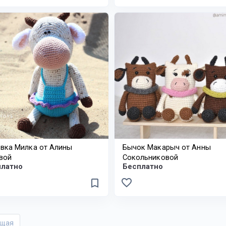
вка Милка от Алины
Бычок Макарыч от Анны
вой
Сокольниковой
платно
Бесплатно
favorite_border
bookmark_border
щая