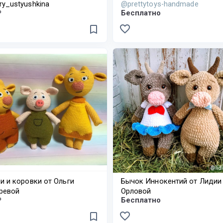
y_ustyushkina
@prettytoys-handmade
₽
Бесплатно
favorite_border
bookmark_border
и и коровки от Ольги
Бычок Иннокентий от Лидии
ревой
Орловой
₽
Бесплатно
favorite_border
bookmark_border