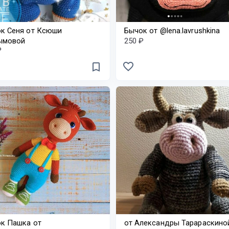
к Сеня от Ксюши
Бычок от @lena.lavrushkina
ымовой
250 ₽
₽
favorite_border
bookmark_border
к Пашка от
от Александры Тарараскино