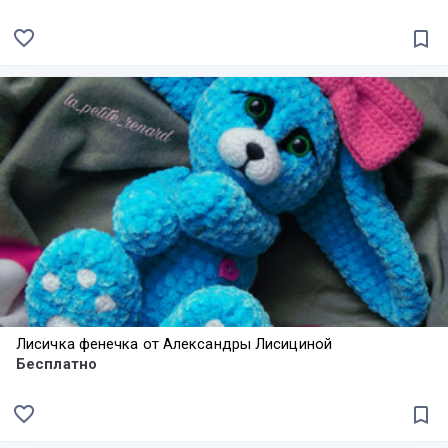
favorite_border
bookmark_border
Лисичка фенечка от Александры Лисициной
Бесплатно
favorite_border
bookmark_border