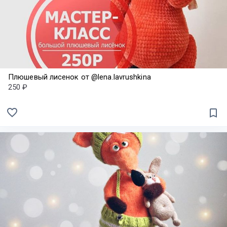
Плюшевый лисенок от @lena.lavrushkina
250 ₽
favorite_border
bookmark_border