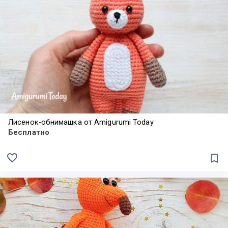
Лисенок-обнимашка от Amigurumi Today
Бесплатно
favorite_border
bookmark_border