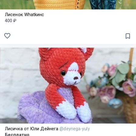
Лисенок Whatkинс
400 ₽
favorite_border
bookmark_border
Лисичка от Юли Дейнега
@deynega-yuly
Бесплатно