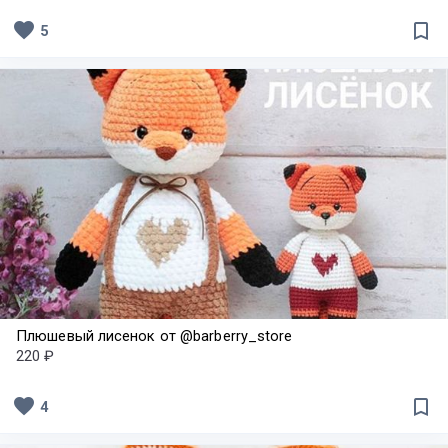
favorite
bookmark_border
5
Плюшевый лисенок от @barberry_store
220 ₽
favorite
bookmark_border
4