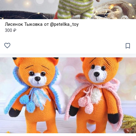
Лисенок Тыковка от @petellka_toy
300 ₽
favorite_border
bookmark_border