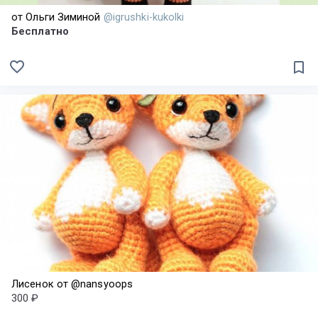
от Ольги Зиминой
@igrushki-kukolki
Бесплатно
favorite_border
bookmark_border
Лисенок от @nansyoops
300 ₽