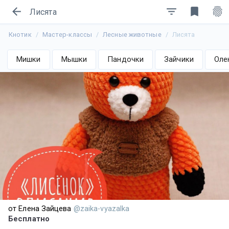
arrow_back
filter_list
bookmark
fingerprint
Лисята
Кнотик
Мастер-классы
Лесные животные
Лисята
Мишки
Мышки
Пандочки
Зайчики
Оле
от Елена Зайцева
@zaika-vyazalka
Бесплатно