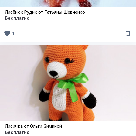
Лисёнок Рудик от Татьяны Шевченко
Бесплатно
favorite
bookmark_border
1
Лисичка от Ольги Зиминой
Бесплатно