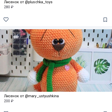
Лисенок от @pluschka_toys
280 ₽
favorite_border
bookmark_border
Лисенок от @mary_ustyushkina
200 ₽