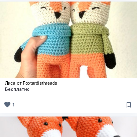
Лиса от Foxtardisthreads
Бесплатно
favorite
bookmark_border
1