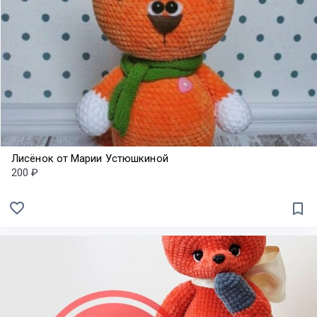
Лисёнок от Марии Устюшкиной
200 ₽
favorite_border
bookmark_border