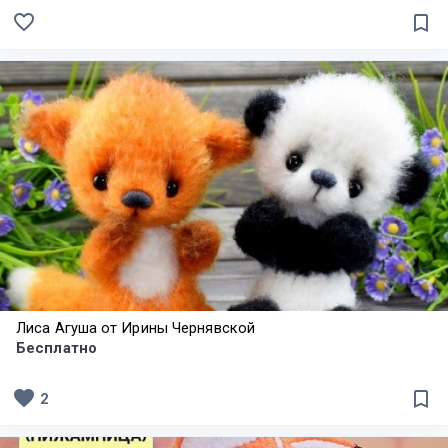
favorite_border
bookmark_border
Лиса Агуша от Ирины Чернявской
Бесплатно
favorite
bookmark_border
2