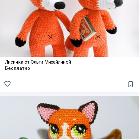
Лисичка от Ольги Михайлиной
Бесплатно
favorite_border
bookmark_border