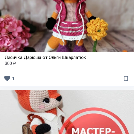
Лисичка Дарюша от Ольги Шкарлатюк
300 ₽
favorite
bookmark_border
1