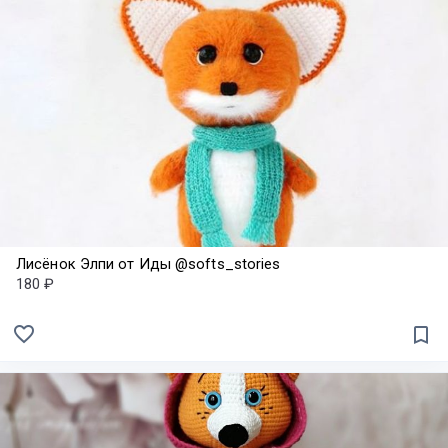
Лисёнок Элпи от Иды @softs_stories
180 ₽
favorite_border
bookmark_border