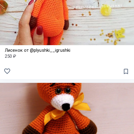
Лисенок от @plyushki__igrushki
250 ₽
favorite_border
bookmark_border