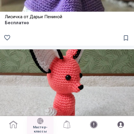
Лисичка от Дарьи Пениной
Бесплатно
favorite_border
bookmark_border
Мастер-
Лиса Мелиса от Светланы Кононенко
классы