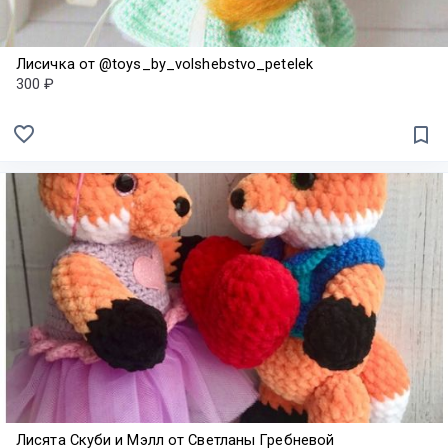
Лисичка от @toys_by_volshebstvo_petelek
300 ₽
favorite_border
bookmark_border
Лисята Скуби и Мэлл от Светланы Гребневой