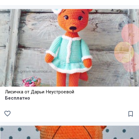
Лисичка от Дарьи Неустроевой
Бесплатно
favorite_border
bookmark_border