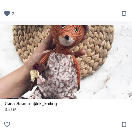
favorite
bookmark_border
2
Лиса Элис от @nk_kniting
350 ₽
favorite_border
bookmark_border