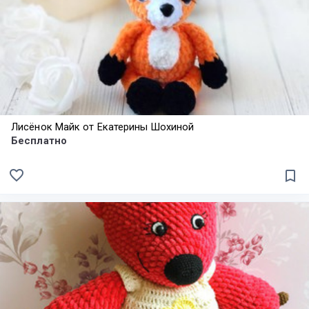
Лисёнок Майк от Екатерины Шохиной
Бесплатно
favorite_border
bookmark_border