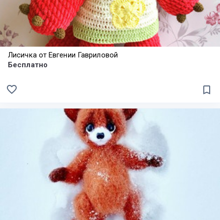
Лисичка от Евгении Гавриловой
Бесплатно
favorite_border
bookmark_border