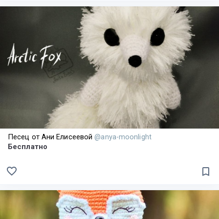
Песец от Ани Елисеевой
@anya-moonlight
Бесплатно
favorite_border
bookmark_border