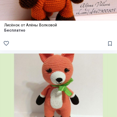
Лисёнок от Алёны Волковой
Бесплатно
favorite_border
bookmark_border