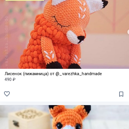
Лисенок (пижамница) от @_varezhka_handmade
490 ₽
favorite_border
bookmark_border