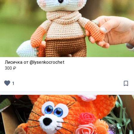
Лисичка от @lysenkocrochet
300 ₽
favorite
bookmark_border
1