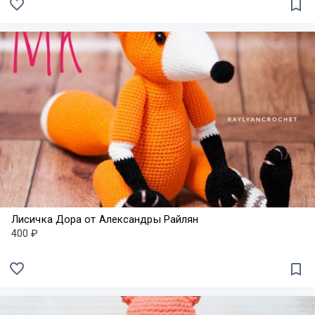
favorite_border
bookmark_border
Лисичка Дора от Александры Райлян
400 ₽
favorite_border
bookmark_border