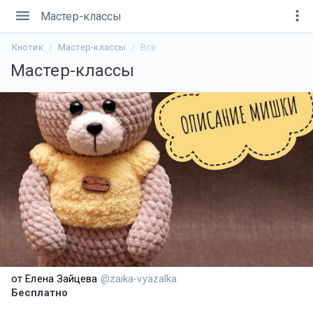
menu
more_vert
Мастер-классы
Кнотик
Мастер-классы
Все
Мастер-классы
от Елена Зайцева
@zaika-vyazalka
Бесплатно