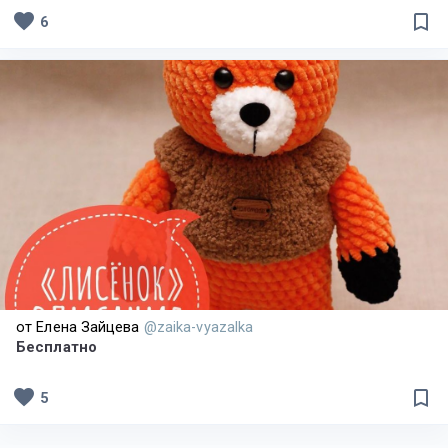
favorite
bookmark_border
6
от Елена Зайцева
@zaika-vyazalka
Бесплатно
favorite
bookmark_border
5